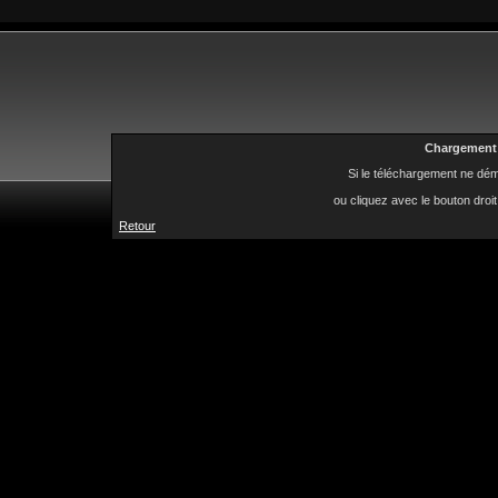
Chargement e
Si le téléchargement ne dém
ou cliquez avec le bouton droit s
Retour