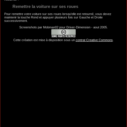
Remettre la voiture sur ses roues
Pour remettre votre voiture sur ses roues lorsqu'elle est retourné, vous devez
maintenir la touche Rond et appuyer plusieurs fois sur Gauche et Droite
successivement.
Screenshots par Mobman02 pour Driver-Dimension - aout 2005.
Cette création est mise à disposition sous un
contrat Creative Commons
.