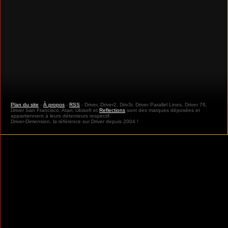
Plan du site
-
À propos
-
RSS
- Driver, Driver2, Driv3r, Driver Parallel Lines, Driver 76,
Driver San Francisco, Atari, Ubisoft et
Reflections
sont des marques déposées et
appartiennent à leurs détenteurs respectif.
Driver-Dimension, la référence sur Driver depuis 2004 !