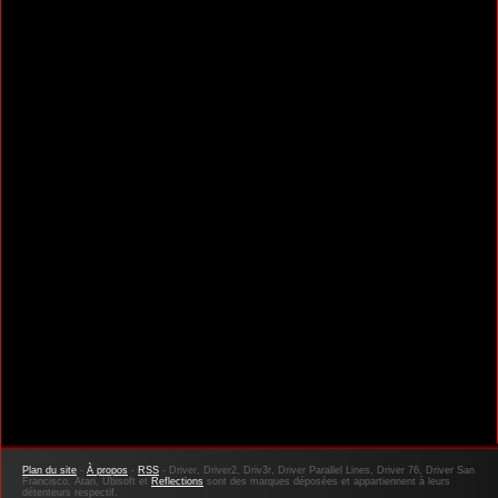
Plan du site
-
À propos
-
RSS
- Driver, Driver2, Driv3r, Driver Parallel Lines, Driver 76, Driver San
Francisco, Atari, Ubisoft et
Reflections
sont des marques déposées et appartiennent à leurs
détenteurs respectif.