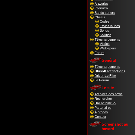
Artworks
Interview
Bande sonore
Cheats
Codes
Étoiles jaunes
Bonus
Solution
Téléchargements
Vidéos
Wallpapers
Forum
Général
Téléchargements
Ubisoft Reflections
Driver
Le Film
Le Forum
Le site
Archives des news
Rechercher
Hall of fame \o/
Partenaires
À propos
Contact
Screenshot au
hasard