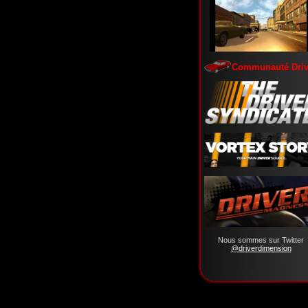
Communauté Driv
Nous sommes sur Twitter
@driverdimension