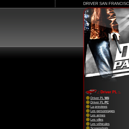
DRIVER SAN FRANCIS
.: Driver PL :.
Driver PL
Wii
Driver PL
PC
La previews
Les personnages
Les armes
Les villes
Les véhicules
Screenshots