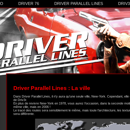
CO
DRIVER 76
DRIVER PARALLEL LINES
DRIV
Driver Parallel Lines : La ville
Dans Driver Parallel Lines, il n'y aura qu'une seule ville, New-York. Cependant, elle 
de Driv3r.
En plus de revivre New-York en 1978, vous aurez l'occasion, dans la seconde moiti
même ville, mais en 2006 !
Le tracé des routes sera sensiblement le même, mais toute l'architecture, les textu
sera différente.