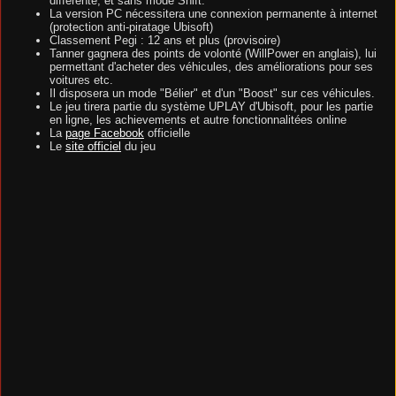
différente, et sans mode Shift.
La version PC nécessitera une connexion permanente à internet
(protection anti-piratage Ubisoft)
Classement Pegi : 12 ans et plus (provisoire)
Tanner gagnera des points de volonté (WillPower en anglais), lui
permettant d'acheter des véhicules, des améliorations pour ses
voitures etc.
Il disposera un mode "Bélier" et d'un "Boost" sur ces véhicules.
Le jeu tirera partie du système UPLAY d'Ubisoft, pour les partie
en ligne, les achievements et autre fonctionnalitées online
La
page Facebook
officielle
Le
site officiel
du jeu