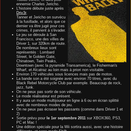
ennemie Charles Jericho.
L'histoire débute juste après
Driv3r
,
Tanner et Jericho on survécu
à la fusillade, et alors que ce
dernier va être jugé pour ces
crimes, il parvient à s'évader.
Le jeu se déroule à San
Francisco, une des villes de
Driver 1, sur 320km de route.
De nombreux lieux sont
représentés : Lombard
Street, le Golden Gate,
Chinatown, Twin Peaks,
Downtown (avec la pyramide Transamerica), le Fisherman's
Wharf, et Alcatraz au loin mais à priori non visitable.
Environ 170 véhicules sous licences mais pas de motos.
La bande son a été soignée avec environ 70 titres, avec du
Black Rebel Motorcycle Club par exemple. Beaucoup de rock,
jazz, funk.
On ne peux pas sortir de son véhicule.
Le mode réalisateur est présent.
Il y aura un mode multijoueur en ligne à 6 ou en écran splitté
avec de nombreux modes de jeu.
On ne peux pas écraser les passants (comme dans Driver 1 et
2)
Sortie prévu pour
le 1er septembre 2011
sur XBOX360, PS3,
PC et Mac !
Une édition spéciale pour la Wii sortira aussi, avec une histoire