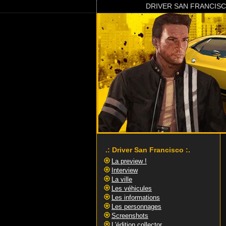
DRIVER SAN FRANCIS
.: Driver San Francisco :.
La preview !
Interview
La ville
Les véhicules
Les informations
Les personnages
Screenshots
L'édition collector