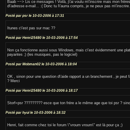
Baab ~~> Lis ce messages ! Voilà, j\'ai voulu m\'inscrire mais mon frères l
d\'adresse e-mail... :( Donc tu l\'aurra compris, je ne peux pas m\'inscrire... :( 
Posté par psr le 10-03-2006 à 17:31
Itunes c\'est pas sur mac ??
Posté par Henri25480 le 10-03-2006 à 17:54
Non ça fonctionne aussi sous Windows, mais c\'est évidemment une pla
payantes ;) (les musiques, pas le logiciel)
Posté par Mobman02 le 10-03-2006 à 18:04
OK , sinon pour une question d\'aide rapport a un branchement , je peut
? Merci
Posté par Henri25480 le 10-03-2006 à 18:17
Storf=psr ????????? esce que ton frére a le même age que toi psr ? sino
Posté par hyui le 10-03-2006 à 18:32
Henri, fait comme chez toi le forum \"vroum vroum\" est là pour ça ;)