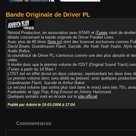
Bande Originale de Driver PL
Nimrod Production, en association avec ATARI et
iTunes
vient de révéle
détails concernant la bande originale de Driver Parallel Lines.
Avec plus de 80 titres (
liste ici
) dont des licences exclusives comme
Pub
David Bowie, Grandmaster Flash, Suicide, the Yeah Yeah Yeahs, Mylo
o
Audio Bullys
,
la soundtrack de Driver PL s'annonce comme une des plus aboutie et de
vidéo.
Il révèle donc que le premier volume de l'OST (Original Sound Track) ser
iTunes à partir du 14 Mars !
L'OST est en effet divisé en deux volumes, représentant les deux ères de
Le premier volume donc sera dédié au présent, avec quelques productio
Grandmaster Flash, Suicide
et
Arthur Baker
.
Le second volume (qui sortira plus tard dans le mois) sera très 70's, av
Funkadelic et Iggy Pop, King Erisson
et
Johnny Hammond
.
Quelques extraits sont en écoute sur le
site officiel
.
Publié par Admin le 10-03-2006 à 17:04
Commentaires