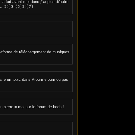
a fait avant moi donc j\'ai plus d\'autre
:( :( :( :( :( :( :\'(
teforme de téléchargement de musiques
 faire un topic dans Vroum vroum ou pas
n pierre = moi sur le forum de baab !