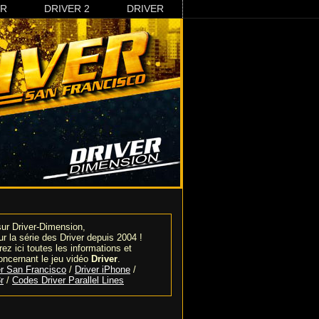
3R
DRIVER 2
DRIVER
ur Driver-Dimension,
sur la série des Driver depuis 2004 !
ez ici toutes les informations et
oncernant le jeu vidéo
Driver
.
r San Francisco
/
Driver iPhone
/
r
/
Codes Driver Parallel Lines