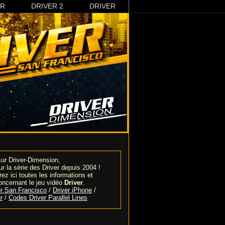
3R
DRIVER 2
DRIVER
ur Driver-Dimension,
sur la série des Driver depuis 2004 !
ez ici toutes les informations et
oncernant le jeu vidéo
Driver
.
r San Francisco
/
Driver iPhone
/
r
/
Codes Driver Parallel Lines