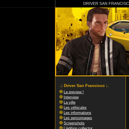
DRIVER SAN FRANCIS
.: Driver San Francisco :.
La preview !
Interview
La ville
Les véhicules
Les informations
Les personnages
Screenshots
L'édition collector