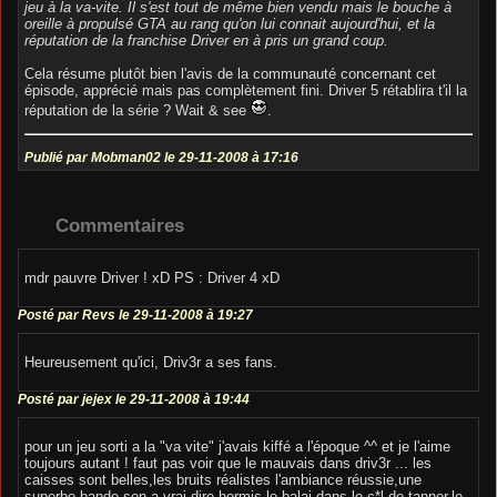
jeu à la va-vite. Il s'est tout de même bien vendu mais le bouche à
oreille à propulsé GTA au rang qu'on lui connait aujourd'hui, et la
réputation de la franchise Driver en à pris un grand coup.
Cela résume plutôt bien l'avis de la communauté concernant cet
épisode, apprécié mais pas complètement fini. Driver 5 rétablira t'il la
réputation de la série ? Wait & see
.
Publié par Mobman02 le 29-11-2008 à 17:16
Commentaires
mdr pauvre Driver ! xD PS : Driver 4 xD
Posté par Revs le 29-11-2008 à 19:27
Heureusement qu'ici, Driv3r a ses fans.
Posté par jejex le 29-11-2008 à 19:44
pour un jeu sorti a la "va vite" j'avais kiffé a l'époque ^^ et je l'aime
toujours autant ! faut pas voir que le mauvais dans driv3r ... les
caisses sont belles,les bruits réalistes l'ambiance réussie,une
superbe bande son,a vrai dire,hormis le balai dans le c*l de tanner,le