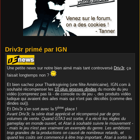
Driv3r primé par IGN
Une petite news sur notre bien aimé mais tant controversé
Driv3r
, ça
faisait longtemps non ?
Et bien sachez pour Thanksgiving (une fête Américaine), IGN.com à
souhaité récompenser les
10 plus grosses dindes
du monde du jeu
vidéo (comprenez pas là - de console ou de jeu -, des produits vidéo
ludique qui avaient des ailes mais qui n'ont pas décollés (comme des
dindes oui)).
éme
Et Driv3r s'en sort avec la 5
place !
Avant Driv3r, la série était apprécié et récompensé par de gros
volumes de vente. Quand GTA3 est sortie, il a récrit les règles du
gameplay en monde ouvert, et Atari à souhaité suivre le mouvement -
- mais le jeu n'est pas vraiment un exemple du genre. Les ambitions
trop grandes de la productions on causé de nombreux retards, et
quand les coûts ont commencé à être trop important, Atari à sortis le