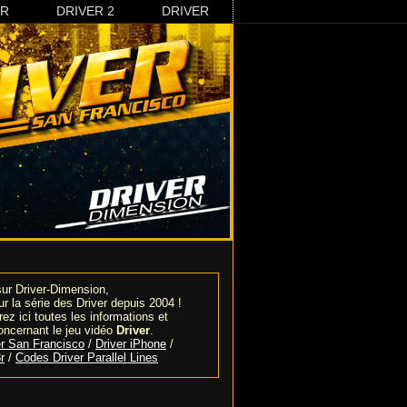
3R
DRIVER 2
DRIVER
ur Driver-Dimension,
sur la série des Driver depuis 2004 !
ez ici toutes les informations et
oncernant le jeu vidéo
Driver
.
r San Francisco
/
Driver iPhone
/
r
/
Codes Driver Parallel Lines