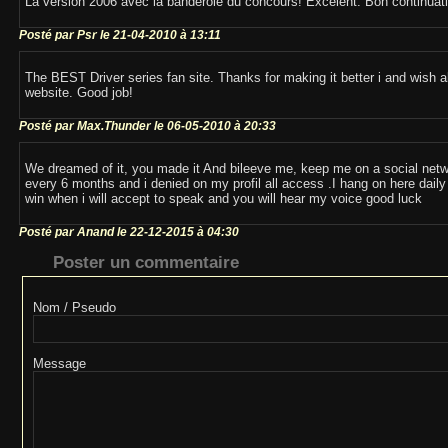
La version 2006 avec la banderole du concours! Excelent. Bon continuat
Posté par Psr le 21-04-2010 à 13:11
The BEST Driver series fan site. Thanks for making it better i and wish all
website. Good job!
Posté par Max.Thunder le 06-05-2010 à 20:33
We dreamed of it, you made it And bileeve me, keep me on a social networ
every 6 months and i denied on my profil all access .I hang on here daily
win when i will accept to speak and you will hear my voice good luck
Posté par Anand le 22-12-2015 à 04:30
Poster un commentaire
Nom / Pseudo
Message