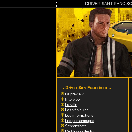
DRIVER SAN FRANCIS
.: Driver San Francisco :.
La preview !
Interview
La ville
Les véhicules
Les informations
Les personnages
Screenshots
L'édition collector