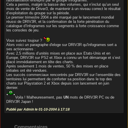
rationalisation entrepris par le groupe Infogrames.
Cela a permis, malgré la baisse des volumes, qui n’inclut qu’un seul
mois de vente de Driver3, de maintenir à un niveau correct le résultat
d’exploitation du groupe sur la période.
Le premier trimestre 2004 a été marqué par le lancement mondial
réussi de DRIV3R, et la confirmation de la forte pénétration du
catalogue d’Infogrames sur les segments à forte croissance comme
les consoles de jeu.
Vous suivez toujour ?
Alors voici un paragraphe d'eloge sur DRIV3R qu'Infogrames sert a
ses actionnaires :
Avec 2,5 millions d’unités mises en place aux Etats-Unis et en
Europe, DRIV3R sur PS2 et Xbox a connu un fort démarrage et s’est
placé immédiatement en tête des charts.
Après seulement 1 mois de ventes, 50 % des mises en place
initiales ont été vendues.
Les succès commerciaux rencontrés par DRIV3R sur l’ensemble des
territoires lui permettent de conforter sa position dans le top des
charts sur Playstation 2 et Xbox depuis son lancement en juin
dernier.
Voila ! Malheuresement, pas
UN
mots de DRIV3R PC ou de
DRIV3R Japan !
Publié par Admin le 01-10-2004 à 17:18
Commentaires