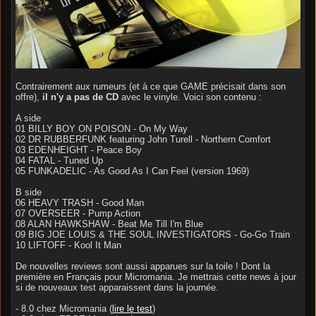
Contrairement aux rumeurs (et à ce que GAME précisait dans son
offre),
il n'y a pas de CD
avec le vinyle. Voici son contenu :
A side
01 BILLY BOY ON POISON - On My Way
02 DR RUBBERFUNK featuring John Turell - Northern Comfort
03 EDENHEIGHT - Peace Boy
04 FATAL - Tuned Up
05 FUNKADELIC - As Good As I Can Feel (version 1969)
B side
06 HEAVY TRASH - Good Man
07 OVERSEER - Pump Action
08 ALAN HAWKSHAW - Beat Me Till I'm Blue
09 BIG JOE LOUIS & THE SOUL INVESTIGATORS - Go-Go Train
10 LIFTOFF - Kool It Man
De nouvelles reviews sont aussi apparues sur la toile ! Dont la
première en Français pour Micromania. Je mettrais cette news à jour
si de nouveaux test apparaissent dans la journée.
- 8.0 chez Micromania (
lire le test
)