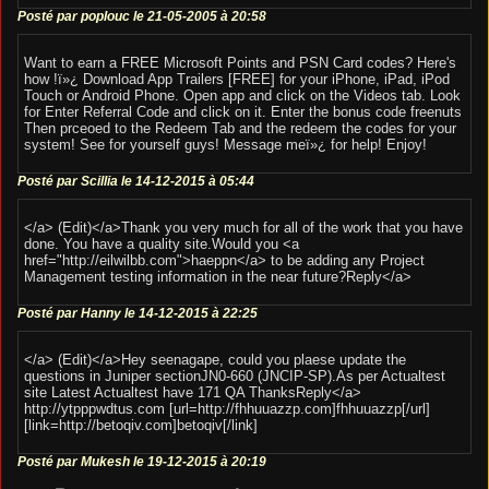
Posté par poplouc le 21-05-2005 à 20:58
Want to earn a FREE Microsoft Points and PSN Card codes? Here's
how !ï»¿ Download App Trailers [FREE] for your iPhone, iPad, iPod
Touch or Android Phone. Open app and click on the Videos tab. Look
for Enter Referral Code and click on it. Enter the bonus code freenuts
Then prceoed to the Redeem Tab and the redeem the codes for your
system! See for yourself guys! Message meï»¿ for help! Enjoy!
Posté par Scillia le 14-12-2015 à 05:44
</a> (Edit)</a>Thank you very much for all of the work that you have
done. You have a quality site.Would you <a
href="http://eilwilbb.com">haeppn</a> to be adding any Project
Management testing information in the near future?Reply</a>
Posté par Hanny le 14-12-2015 à 22:25
</a> (Edit)</a>Hey seenagape, could you plaese update the
questions in Juniper sectionJN0-660 (JNCIP-SP).As per Actualtest
site Latest Actualtest have 171 QA ThanksReply</a>
http://ytpppwdtus.com [url=http://fhhuuazzp.com]fhhuuazzp[/url]
[link=http://betoqiv.com]betoqiv[/link]
Posté par Mukesh le 19-12-2015 à 20:19