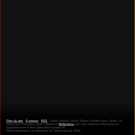
Plan du site
-
À propos
-
RSS
- Driver, Driver2, Driv3r, Driver Parallel Lines, Driver 76,
Driver San Francisco, Atari, Ubisoft et
Reflections
sont des marques déposées et
appartiennent à leurs détenteurs respectif.
Driver-Dimension, la référence sur Driver depuis 2004 !