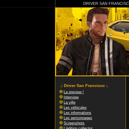
DRIVER SAN FRANCIS
.: Driver San Francisco :.
La preview !
Interview
La ville
Les véhicules
Les informations
Les personnages
Screenshots
L'édition collector