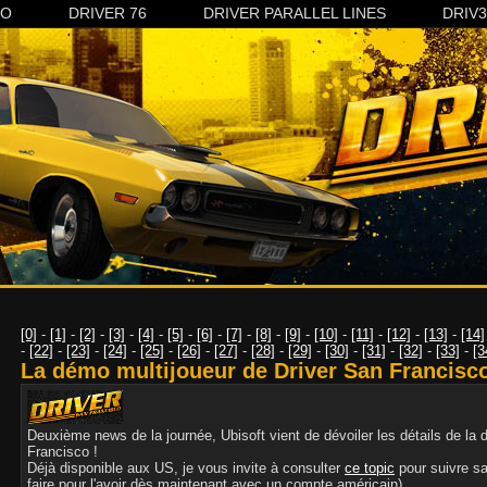
CO
DRIVER 76
DRIVER PARALLEL LINES
DRIV
[0]
-
[1]
-
[2]
-
[3]
-
[4]
-
[5]
-
[6]
-
[7]
-
[8]
-
[9]
-
[10]
-
[11]
-
[12]
-
[13]
-
[14]
-
[22]
-
[23]
-
[24]
-
[25]
-
[26]
-
[27]
-
[28]
-
[29]
-
[30]
-
[31]
-
[32]
-
[33]
-
[3
La démo multijoueur de Driver San Francisc
Deuxième news de la journée, Ubisoft vient de dévoiler les détails de la
Francisco !
Déjà disponible aux US, je vous invite à consulter
ce topic
pour suivre sa
faire pour l'avoir dès maintenant avec un compte américain).