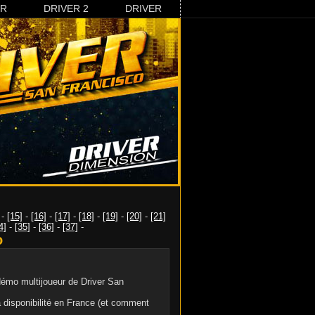
3R
DRIVER 2
DRIVER
-
[15]
-
[16]
-
[17]
-
[18]
-
[19]
-
[20]
-
[21]
4]
-
[35]
-
[36]
-
[37]
-
o
 démo multijoueur de Driver San
 disponibilité en France (et comment