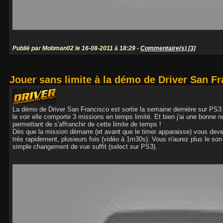
Publié par Mobman02 le 16-08-2011 à 18:29 -
Commentaire(s) [3]
Jouer sans limite à la démo de Driver San F
La démo de Driver San Francisco est sortie la semaine dernière sur P
le voir elle comporte 3 missions en temps limité. Et bien j'ai une bonne n
permettant de s'affranchir de cette limite de temps !
Dès que la mission démarre (et avant que le timer apparaisse) vous devez
très rapidement, plusieurs fois (vidéo à 1m30s). Vous n'aurez plus le son 
simple changement de vue suffit (select sur PS3).