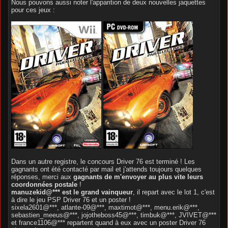
Nous pouvons aussi noter l'apparition de deux nouvelles jaquettes
pour ces jeux :
Dans un autre registre, le concours Driver 76 est terminé ! Les
gagnants ont été contacté par mail et j'attends toujours quelques
réponses, merci aux
gagnants de m'envoyer au plus vite leurs
coordonnées postale
!
manuzekid@*** est le grand vainqueur
, il repart avec le lot 1, c'est
à dire le jeu PSP Driver 76 et un poster !
sixela2601@***, atlante-09@***, maxtimot@***, menu.erik@***,
sebastien_meeus@***, jojotheboss45@***, timbuk@***, JVIVET@***
et france1106@*** repartent quand à eux avec un poster Driver 76