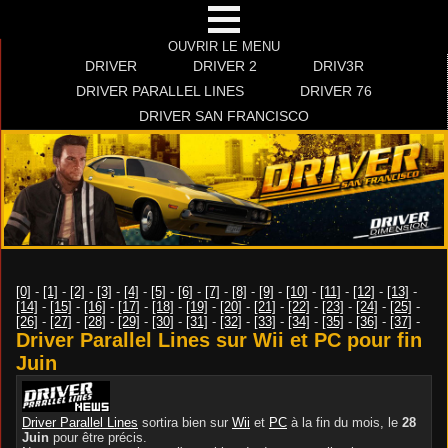
OUVRIR LE MENU
DRIVER
DRIVER 2
DRIV3R
DRIVER PARALLEL LINES
DRIVER 76
DRIVER SAN FRANCISCO
[0]
-
[1]
-
[2]
-
[3]
-
[4]
-
[5]
-
[6]
-
[7]
-
[8]
-
[9]
-
[10]
-
[11]
-
[12]
-
[13]
-
[14]
-
[15]
-
[16]
-
[17]
-
[18]
-
[19]
-
[20]
-
[21]
-
[22]
-
[23]
-
[24]
-
[25]
-
[26]
-
[27]
-
[28]
-
[29]
-
[30]
-
[31]
-
[32]
-
[33]
-
[34]
-
[35]
-
[36]
-
[37]
-
Driver Parallel Lines sur Wii et PC pour fin
Juin
Driver Parallel Lines
sortira bien sur
Wii
et
PC
à la fin du mois, le
28
Juin
pour être précis.