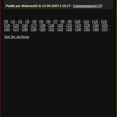
Publié par Mobman02 le 13-04-2007 à 19:17 -
Commentaire(s) [7]
[0]
-
[1]
-
[2]
-
[3]
-
[4]
-
[5]
-
[6]
-
[7]
-
[8]
-
[9]
-
[10]
-
[11]
-
[12]
-
[13]
-
[14]
-
[15]
-
[16]
-
[17]
-
[18]
-
[19]
-
[20]
-
[21]
-
[22]
-
[23]
-
[24]
-
[25]
-
[26]
-
[27]
-
[28]
-
[29]
-
[30]
-
[31]
-
[32]
-
[33]
-
[34]
-
[35]
-
[36]
-
[37]
-
Voir les archives