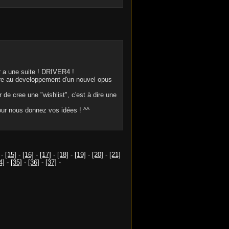
r a une suite ! DRIVER4 !
oire au developpement d'un nouvel opus
de cree une "wishlist", c'est à dire une
pour nous donnez vos idées ! ^^
-
[15]
-
[16]
-
[17]
-
[18]
-
[19]
-
[20]
-
[21]
4]
-
[35]
-
[36]
-
[37]
-