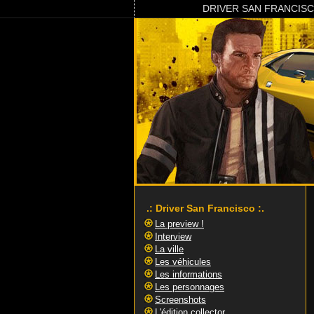
DRIVER SAN FRANCIS
.: Driver San Francisco :.
La preview !
Interview
La ville
Les véhicules
Les informations
Les personnages
Screenshots
L'édition collector