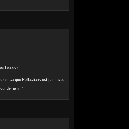
as hasard)
u est-ce que Reflections est parti avec
 pour demain ?