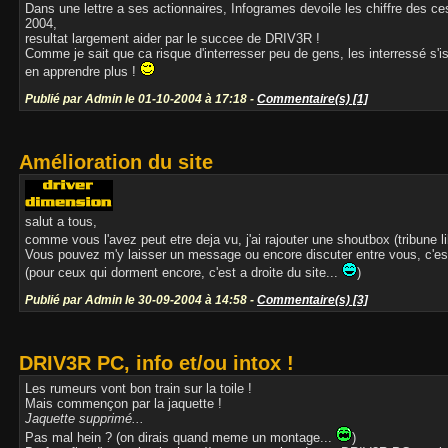
Dans une lettre a ses actionnaires, Infogrames devoile les chiffre des ces
2004,
resultat largement aider par le succee de DRIV3R !
Comme je sait que ca risque d'interresser peu de gens, les interressé s'i
en apprendre plus !
Publié par Admin le 01-10-2004 à 17:18 -
Commentaire(s) [1]
Amélioration du site
salut a tous,
comme vous l'avez peut etre deja vu, j'ai rajouter une shoutbox (tribune li
Vous pouvez m'y laisser un message ou encore discuter entre vous, c'est
(pour ceux qui dorment encore, c'est a droite du site...
)
Publié par Admin le 30-09-2004 à 14:58 -
Commentaire(s) [3]
DRIV3R PC, info et/ou intox !
Les rumeurs vont bon train sur la toile !
Mais commençon par la jaquette !
Jaquette supprimé...
Pas mal hein ? (on dirais quand meme un montage...
)