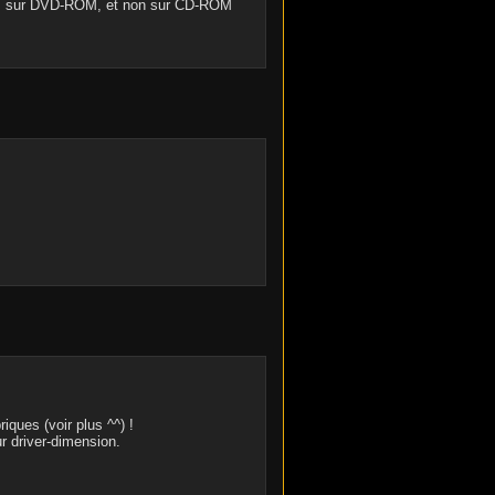
 sur DVD-ROM, et non sur CD-ROM
ques (voir plus ^^) !
r driver-dimension.