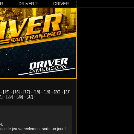
3R
DRIVER 2
DRIVER
-
[15]
-
[16]
-
[17]
-
[18]
-
[19]
-
[20]
-
[21]
4]
-
[35]
-
[36]
-
[37]
-
4.
e le jeu va reelement sortir un jour !