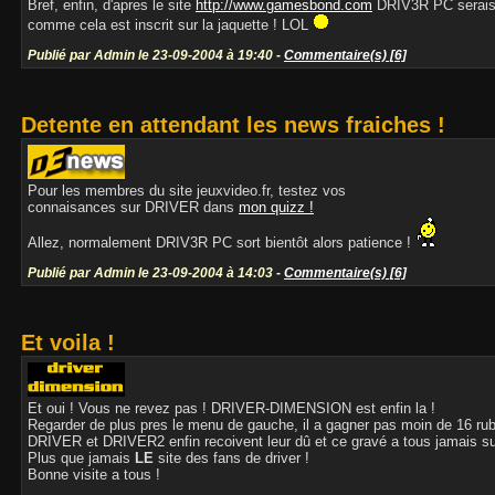
Bref, enfin, d'apres le site
http://www.gamesbond.com
DRIV3R PC serais
comme cela est inscrit sur la jaquette ! LOL
Publié par Admin le 23-09-2004 à 19:40 -
Commentaire(s) [6]
Detente en attendant les news fraiches !
Pour les membres du site jeuxvideo.fr, testez vos
connaisances sur DRIVER dans
mon quizz !
Allez, normalement DRIV3R PC sort bientôt alors patience !
Publié par Admin le 23-09-2004 à 14:03 -
Commentaire(s) [6]
Et voila !
Et oui ! Vous ne revez pas ! DRIVER-DIMENSION est enfin la !
Regarder de plus pres le menu de gauche, il a gagner pas moin de 16 rubri
DRIVER et DRIVER2 enfin recoivent leur dû et ce gravé a tous jamais su
Plus que jamais
LE
site des fans de driver !
Bonne visite a tous !