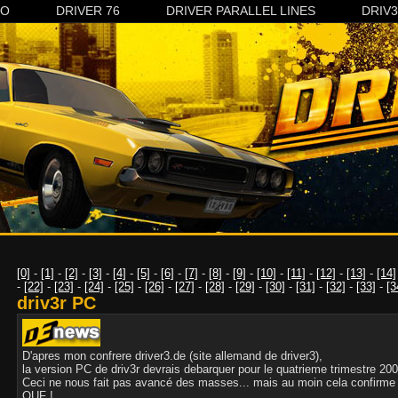
CO
DRIVER 76
DRIVER PARALLEL LINES
DRIV
[0]
-
[1]
-
[2]
-
[3]
-
[4]
-
[5]
-
[6]
-
[7]
-
[8]
-
[9]
-
[10]
-
[11]
-
[12]
-
[13]
-
[14]
-
[22]
-
[23]
-
[24]
-
[25]
-
[26]
-
[27]
-
[28]
-
[29]
-
[30]
-
[31]
-
[32]
-
[33]
-
[3
driv3r PC
D'apres mon confrere driver3.de (site allemand de driver3),
la version PC de driv3r devrais debarquer pour le quatrieme trimestre 200
Ceci ne nous fait pas avancé des masses... mais au moin cela confirme qu
OUF !