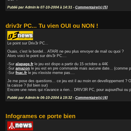
Publié par Admin le 07-10-2004 à 14:31 -
Commentaire(s) [5]
driv3r PC... Tu vien OUI ou NON !
Le point sur Driv3r PC...
Ouais, c'est le bordel... ATARI ne peu plus envoyer de mail ou quoi ?
Alors voici le point sur driv3r PC....
-Sur
alapage.fr
le jeu est dispo a partir du 15 octobre a 44€
-Sur
amazon
le jeu est en pre commande mais aucune date... (comme p
-Sur
fnac.fr
le jeu n'existe meme pas....
Je me pose des questions... ce jeu est il au moin en develloppement ? O
la caisse ? (lol bien sur)
Encore une news qui n'avance a rien... DRIV3R PC, pour aujourd'hui ou
Publié par Admin le 06-10-2004 à 19:32 -
Commentaire(s) [4]
Infogrames ce porte bien