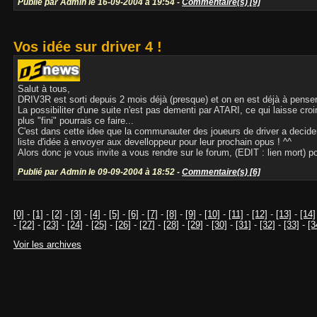
Publié par Admin le 16-09-2004 à 19:54 -
Commentaire(s) [9]
Vos idée sur driver 4 !
Salut à tous,
DRIV3R est sorti depuis 2 mois déjà (presque) et on en est déjà à pense
La possibiliter d'une suite n'est pas dementi par ATARI, ce qui laisse cr
plus "fini" pourrais ce faire...
C'est dans cette idee que la communauter des joueurs de driver a decider 
liste d'idée à envoyer aux develloppeur pour leur prochain opus ! ^^
Alors donc je vous invite a vous rendre sur le forum, (EDIT : lien mort) 
Publié par Admin le 09-09-2004 à 18:52 -
Commentaire(s) [6]
[0]
-
[1]
-
[2]
-
[3]
-
[4]
-
[5]
-
[6]
-
[7]
-
[8]
-
[9]
-
[10]
-
[11]
-
[12]
-
[13]
-
[14]
-
[22]
-
[23]
-
[24]
-
[25]
-
[26]
-
[27]
-
[28]
-
[29]
-
[30]
-
[31]
-
[32]
-
[33]
-
[3
Voir les archives